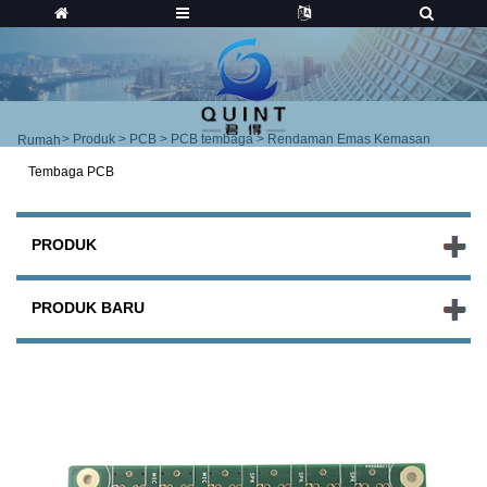
>
Produk
>
PCB
>
PCB tembaga
> Rendaman Emas Kemasan
Rumah
Tembaga PCB
PRODUK
PRODUK BARU